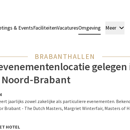
tings & Events
Faciliteiten
Vacatures
Omgeving
Meer
Ka
BRABANTHALLEN
 evenementenlocatie gelegen 
n Noord-Brabant
N
ert jaarlijks zowel zakelijke als particuliere evenementen. Beke
r Brabant - The Dutch Masters, Margriet Winterfair, Masters of H
HET HOTEL