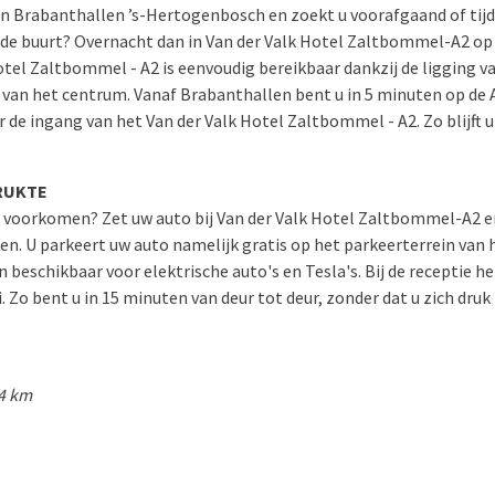
n Brabanthallen ’s-Hertogenbosch en zoekt u voorafgaand of tij
e buurt? Overnacht dan in Van der Valk Hotel Zaltbommel-A2 op
otel Zaltbommel - A2 is eenvoudig bereikbaar dankzij de ligging 
 van het centrum. Vanaf Brabanthallen bent u in 5 minuten op de A
 de ingang van het Van der Valk Hotel Zaltbommel - A2. Zo blijft u 
RUKTE
e voorkomen? Zet uw auto bij Van der Valk Hotel Zaltbommel-A2 en
en. U parkeert uw auto namelijk gratis op het parkeerterrein van he
 beschikbaar voor elektrische auto's en Tesla's. Bij de receptie h
. Zo bent u in 15 minuten van deur tot deur, zonder dat u zich dru
14 km