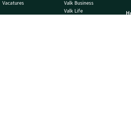
Vacatures
Valk Business
Valk Life
H
H
53
Z
Be
Ha
Za
Kv
B
85