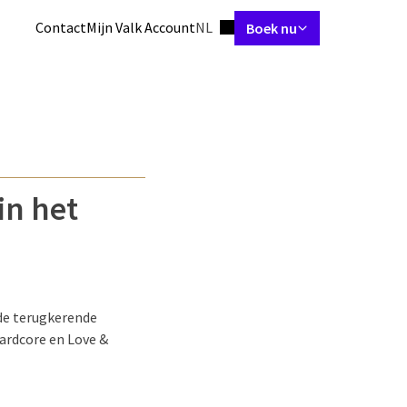
Ingestelde taal
Contact
Mijn Valk Account
NL
Boek nu
mers & Suites
Restaurant
Arrangementen
Meetings & Events
in het
nde terugkerende
ardcore en Love &