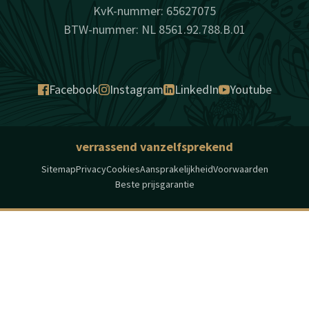
KvK-nummer: 65627075
BTW-nummer: NL 8561.92.788.B.01
Facebook
Instagram
LinkedIn
Youtube
verrassend vanzelfsprekend
Sitemap
Privacy
Cookies
Aansprakelijkheid
Voorwaarden
Beste prijsgarantie