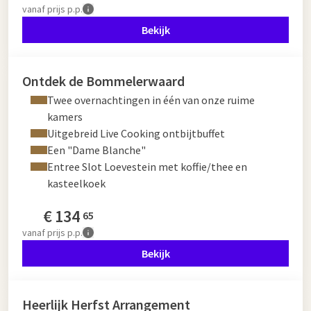
vanaf
prijs p.p.
Bekijk
Ontdek de Bommelerwaard
Twee overnachtingen in één van onze ruime
kamers
Uitgebreid Live Cooking ontbijtbuffet
Een "Dame Blanche"
Entree Slot Loevestein met koffie/thee en
kasteelkoek
€
134
65
vanaf
prijs p.p.
Bekijk
Heerlijk Herfst Arrangement