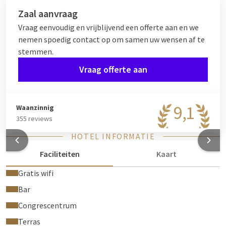
Bekijk ook onze andere
Zaal aanvraag
themazalen:
Jungle
,
Disco
,
Chalet
en
Yellow Room
Vraag eenvoudig en vrijblijvend een offerte aan en we
nemen spoedig contact op om samen uw wensen af te
stemmen.
Vraag offerte aan
9,1
Waanzinnig
355 reviews
HOTEL INFORMATIE
Faciliteiten
Kaart
Gratis wifi
Bar
Congrescentrum
Terras