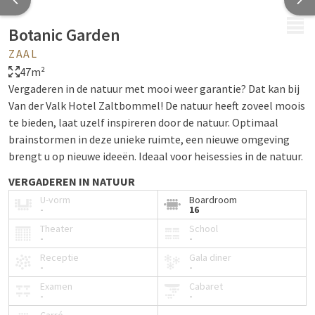
MENU
Botanic Garden
ZAAL
47m²
Vergaderen in de natuur met mooi weer garantie? Dat kan bij
Van der Valk Hotel Zaltbommel! De natuur heeft zoveel moois
te bieden, laat uzelf inspireren door de natuur. Optimaal
brainstormen in deze unieke ruimte, een nieuwe omgeving
brengt u op nieuwe ideeën. Ideaal voor heisessies in de natuur.
VERGADEREN IN NATUUR
We leven steeds meer in stedelijke omgevingen en het drukke
U-vorm
Boardroom
-
16
alledaagse leven eist aandacht en levert stress. Een
Theater
School
natuurlijke omgeving geeft rust en heeft positief effect op de
-
-
gezondheid. Natuur is goed voor de concentratie, helpt onze
Receptie
Gala diner
gedachten op een rijtje te zetten en geeft ons een
-
-
ontspannen gevoel. Informatie verwerken wordt zo
Examen
Cabaret
-
-
gemakkelijker! Alleen de aanwezigheid van planten verhoogt