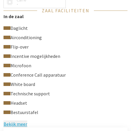
Carré
de productiviteit met 6% en de creativiteit met zelfs 15%!
-
ZAAL FACILITEITEN
KENMERKEN ZAAL
In de zaal
Sfeervolle en natuurlijke omgeving met planten
Daglicht
Grote plantenwand en planten in de ruimte
Rechthoekige houten tafel
Airconditioning
Comfortabele stoelen
Flip-over
Veel natuurlijk daglicht
Incentive mogelijkheden
ZAALUITRUSTING
Microfoon
Eigen klimaatbeheersing
Conference Call apparatuur
Brown paper vellen aan de wand
White board
Prikwand voor de wildste ideeën
Audiovisuele apparatuur op aanvraag
Technische support
LIGGING ZAAL
Headset
Bestuurstafel
Derde etage
Uitzicht op de A2
Bekijk meer
ALTERNATIEVEN