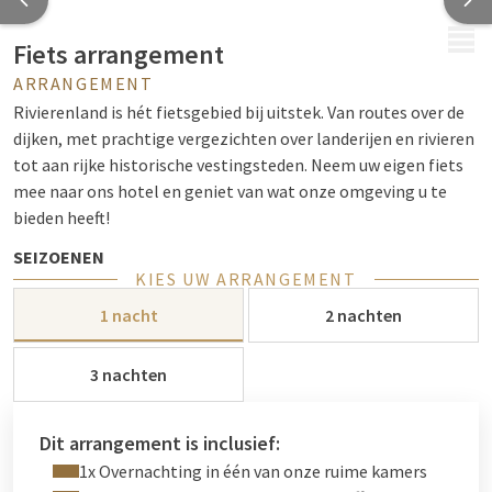
MENU
Fiets arrangement
ARRANGEMENT
Rivierenland is hét fietsgebied bij uitstek. Van routes over de
dijken, met prachtige vergezichten over landerijen en rivieren
tot aan rijke historische vestingsteden. Neem uw eigen fiets
mee naar ons hotel en geniet van wat onze omgeving u te
bieden heeft!
SEIZOENEN
KIES UW ARRANGEMENT
Elk seizoen heeft zijn eigen charme. Zo geniet u in het
voorjaar van de prachtige bloesem in de uitgestrekte tuinen
1 nacht
2 nachten
én al het nieuwe leven rondom de boerderijen. In de zomer
geniet u van de koele wind op de uitgestrektste dijken of
3 nachten
van de leuke strandjes bij de Zandmeren.
De herfst betekent “fruitseizoen” bij de lokale fruitboeren en
Dit arrangement is inclusief:
snoept u van de fruitstalletjes langs de weg. Ook ziet u de
1x Overnachting in één van onze ruime kamers
prachtige kleuren van de Nederlandse natuur, in combinatie