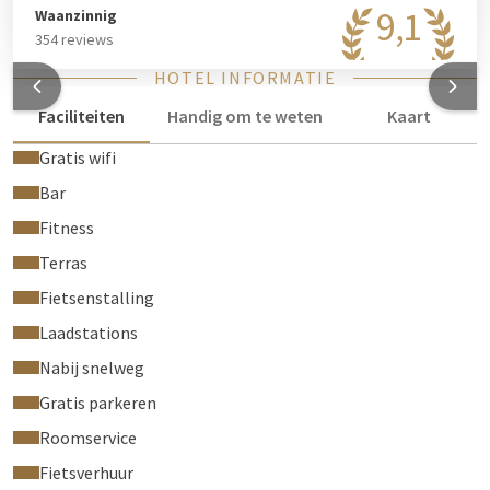
9,1
Waanzinnig
354 reviews
HOTEL INFORMATIE
Faciliteiten
Handig om te weten
Kaart
Gratis wifi
Bar
Fitness
Terras
Fietsenstalling
Laadstations
Nabij snelweg
Gratis parkeren
Roomservice
Fietsverhuur