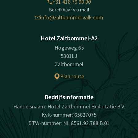
+31 418 79 90 90
Bereikbaar via mail
info@zaltbommel.valk.com
Hotel Zaltbommel-A2
Hogeweg 65
5301LJ
Zaltbommel
Plan route
Bedrijfsinformatie
Handelsnaam: Hotel Zaltbommel Exploitatie B.V.
KvK-nummer: 65627075
BTW-nummer: NL 8561.92.788.B.01