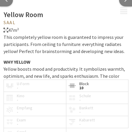
MENÜ
Yellow Room
SAAL
47m²
This completely yellow room is guaranteed to impress your
participants. From ceiling to furniture: everything radiates
yellow! Perfect for brainstorming and developing new ideas.
WHY YELLOW
Yellow boosts mood and productivity. It symbolizes warmth,
optimism, and new life, and sparks enthusiasm. The color
stimulates creativity and helps generate original ideas.
U-Form
Block
-
10
ROOM FEATURES
Kino
Schule
-
-
Cheerful yellow appearance
Empfang
Bankett
Panoramic view
-
-
Large round table
Exam
Kabarett
-
-
Yellow bucket chairs