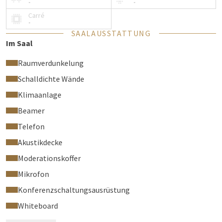
-
-
Carré
-
Lage
SAALAUSSTATTUNG
Im Saal
Erdgeschoss
Blick auf Zaltbommel
Raumverdunkelung
Schalldichte Wände
Ausstattung
Klimaanlage
Beamer
Verdunkelungsvorhänge
Lichtprogramme
Telefon
Hochwertige Ton- und audiovisuelle Anlage
Akustikdecke
Eigene Klimasteuerung
Moderationskoffer
Technische Unterstützung vor Ort
Mikrofon
Konferenzschaltungsausrüstung
Vorteile
Whiteboard
Hervorragende Akustik und viel Tageslicht