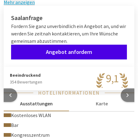
Bequeme Kinosessel
Mehr anzeigen
Der Redner hat optimale Sicht auf das Publikum
Das Publikum hat optimale Sicht auf den Redner/die
Saalanfrage
Redner
Fordern Sie ganz unverbindlich ein Angebot an, und wir
werden Sie zeitnah kontaktieren, um Ihre Wünsche
gemeinsam abzustimmen.
Geeignet für
Angebot anfordern
Präsentationen
Vorträge
Jahresabschlussveranstaltungen
9,1
Beeindruckend
Konferenzen
354 Bewertungen
Mitgliederversammlungen
Plenarsitzungen
HOTELINFORMATIONEN
Ausstattungen
Karte
Alternativen
Kostenloses WLAN
Möchten Sie die Bestuhlung flexibel gestalten? Sehen Sie sich
Bar
Bommelerwaard 2
oder
Maas
an.
Kongresszentrum