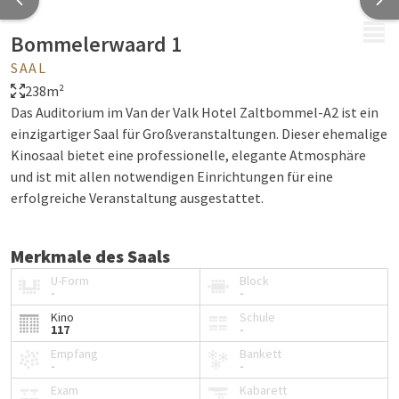
MENÜ
Bommelerwaard 1
SAAL
238m²
Das Auditorium im Van der Valk Hotel Zaltbommel-A2 ist ein
einzigartiger Saal für Großveranstaltungen. Dieser ehemalige
Kinosaal bietet eine professionelle, elegante Atmosphäre
und ist mit allen notwendigen Einrichtungen für eine
erfolgreiche Veranstaltung ausgestattet.
Merkmale des Saals
U-Form
Block
Feste Kinobestuhlung mit
117 bequemen Sitzen
-
-
Bühne
mit Rednerpult und Anschlusskabeln
Kino
Schule
117
-
Eingebauter
Beamer
und
Leinwand
Viel
natürliches Tageslicht
Empfang
Bankett
-
-
Breite, abfallende Treppe zur Bühne
Exam
Kabarett
360°-Ansicht verfügbar